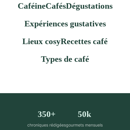
Caféine
Cafés
Dégustations
Expériences gustatives
Lieux cosy
Recettes café
Types de café
350+
50k
chroniques rédigées
gourmets mensuels